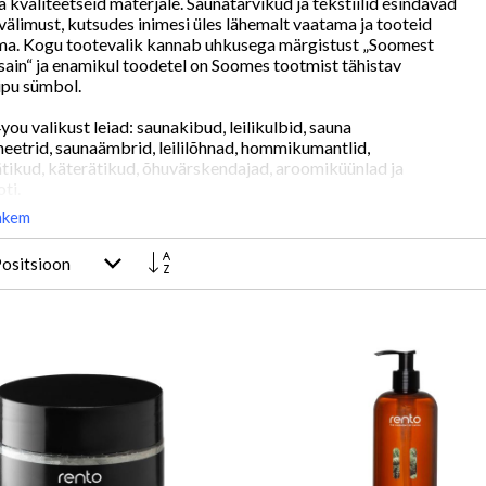
 kvaliteetseid materjale. Saunatarvikud ja tekstiilid esindavad
t välimust, kutsudes inimesi üles lähemalt vaatama ja tooteid
ma. Kogu tootevalik kannab uhkusega märgistust „Soomest
isain“ ja enamikul toodetel on Soomes tootmist tähistav
ipu sümbol.
u valikust leiad: saunakibud, leilikulbid, sauna
etrid, saunaämbrid, leililõhnad, hommikumantlid,
tikud, käterätikud, õhuvärskendajad, aroomiküünlad ja
ti.
hkem
Määra
kahanevas
suunas