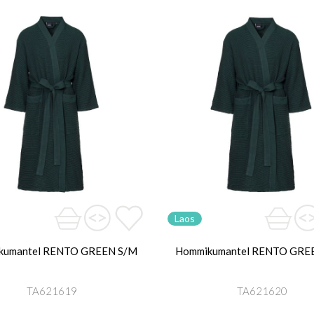
Laos
kumantel RENTO GREEN S/M
Hommikumantel RENTO GRE
TA621619
TA621620