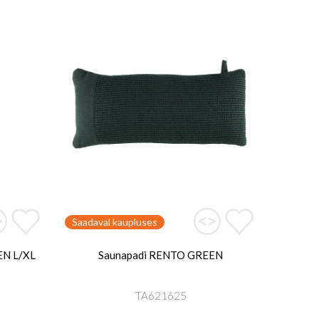
Saadaval kaupluses
EN L/XL
Saunapadi RENTO GREEN
TA621625