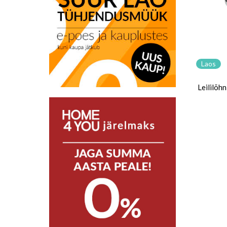
Laos
Leililõ