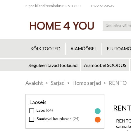
E-poe klienditeenindus E-R 9-17:00
+372 639 3939
KÕIK TOOTED
AIAMÖÖBEL
ELUTOAMÖ
Reguleeritavad töölauad
Aiamööbel SOODUS
Skip
to
Avaleht
Sarjad
Home sarjad
RENTO
Content
Laoseis
REN
Laos
64
Saadaval kaupluses
24
RENTO 
saunak