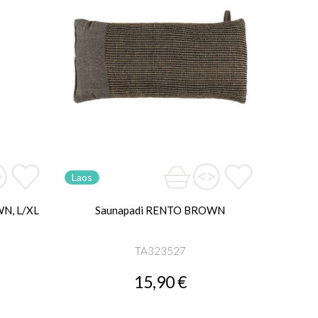
Laos
N, L/XL
Saunapadi RENTO BROWN
TA323527
15,90 €