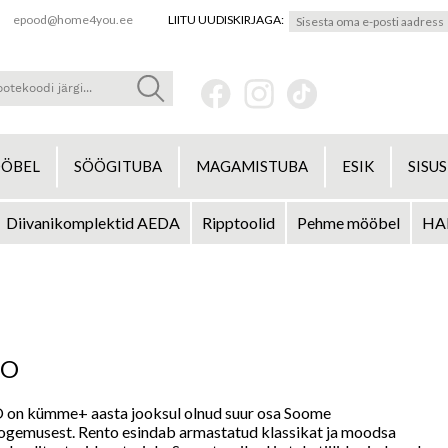
epood@home4you.ee
LIITU UUDISKIRJAGA:
ÖBEL
SÖÖGITUBA
MAGAMISTUBA
ESIK
SISU
Diivanikomplektid AEDA
Ripptoolid
Pehme mööbel
HA
TO
on kümme+ aasta jooksul olnud suur osa Soome
ogemusest. Rento esindab armastatud klassikat ja moodsa