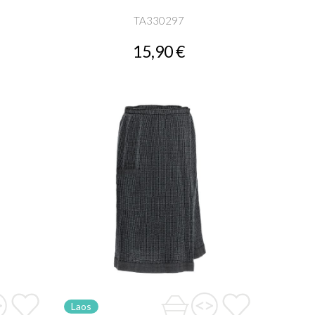
TA330297
15,90 €
Laos