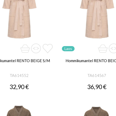
Laos
kumantel RENTO BEIGE S/M
Hommikumantel RENTO BEIG
TA614552
TA614567
32,90 €
36,90 €