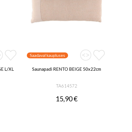
Saadaval kaupluses
E L/XL
Saunapadi RENTO BEIGE 50x22cm
TA614572
15,90 €