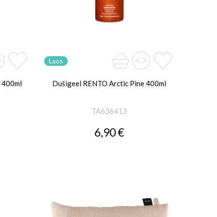
Laos
e 400ml
Dušigeel RENTO Arctic Pine 400ml
TA636413
6,90 €