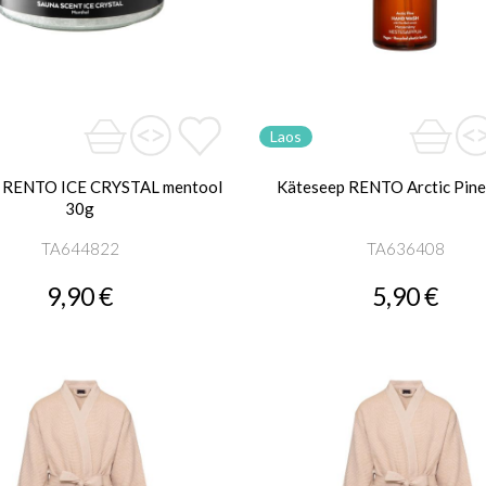
Laos
hn RENTO ICE CRYSTAL mentool
Käteseep RENTO Arctic Pin
30g
TA644822
TA636408
9,90 €
5,90 €