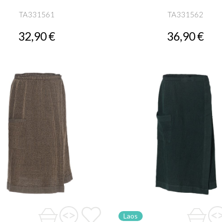
TA331561
TA331562
32,90 €
36,90 €
Laos