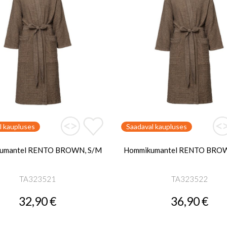
l kaupluses
Saadaval kaupluses
umantel RENTO BROWN, S/M
Hommikumantel RENTO BROW
TA323521
TA323522
32,90 €
36,90 €