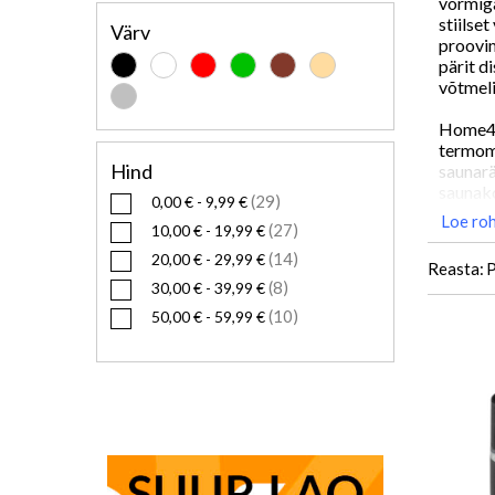
vormiga
stiilse
Värv
proovi
pärit d
võtmel
Home4yo
termome
Hind
saunarä
saunako
29
0,00 €
-
9,99 €
Loe ro
27
10,00 €
-
19,99 €
14
20,00 €
-
29,99 €
Reasta
8
30,00 €
-
39,99 €
10
50,00 €
-
59,99 €