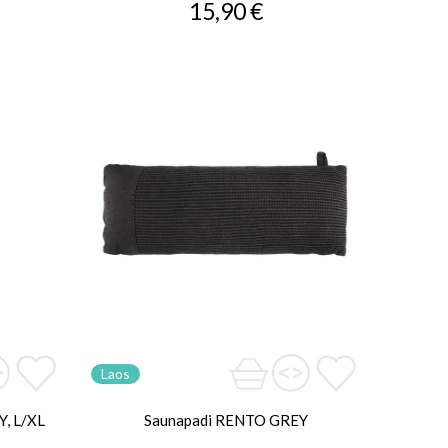
15,90 €
Laos
, L/XL
Saunapadi RENTO GREY