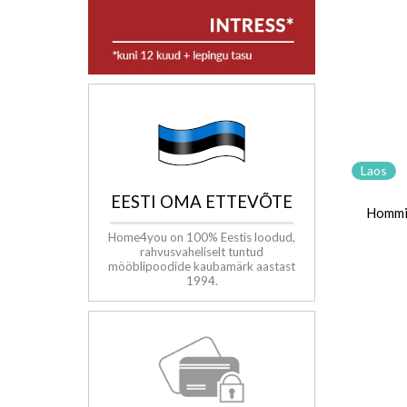
Laos
EESTI OMA ETTEVÕTE
Hommi
Home4you on 100% Eestis loodud,
rahvusvaheliselt tuntud
mööblipoodide kaubamärk aastast
1994.