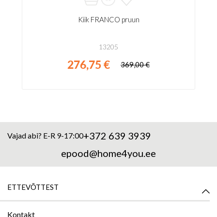
Kiik FRANCO pruun
13205
276,75 €
369,00 €
+372 639 3939
Vajad abi? E-R 9-17:00
epood@home4you.ee
ETTEVÕTTEST
Kontakt