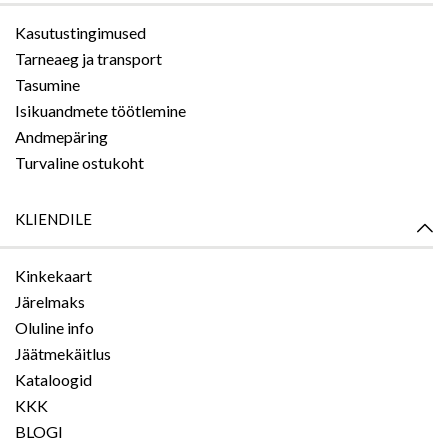
Kasutustingimused
Tarneaeg ja transport
Tasumine
Isikuandmete töötlemine
Andmepäring
Turvaline ostukoht
KLIENDILE
Kinkekaart
Järelmaks
Oluline info
Jäätmekäitlus
Kataloogid
KKK
BLOGI