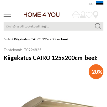
EST
Skip
Kiigekatus CAIRO 125x200cm, beež
Avaleht
to
Content
Tootekood
T0994825
Kiigekatus CAIRO 125x200cm, beež
Skip
-20%
to
the
end
of
the
images
gallery