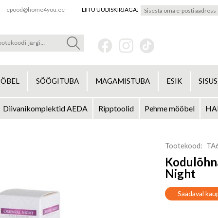
epood@home4you.ee
LIITU UUDISKIRJAGA:
ÖBEL
SÖÖGITUBA
MAGAMISTUBA
ESIK
SISU
Diivanikomplektid AEDA
Ripptoolid
Pehme mööbel
HA
Tootekood
TA
Kodulõhna
Night
Saadaval kau