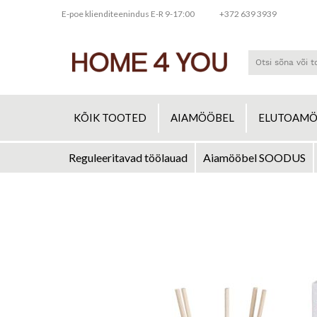
E-poe klienditeenindus E-R 9-17:00
+372 639 3939
KÕIK TOOTED
AIAMÖÖBEL
ELUTOAMÖ
Reguleeritavad töölauad
Aiamööbel SOODUS
Skip
to
Skip
Content
to
the
end
of
the
images