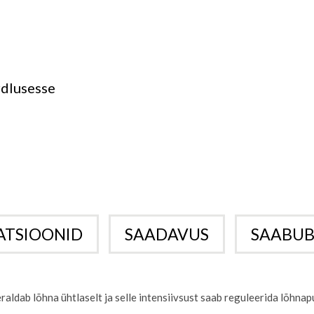
rdlusesse
KATSIOONID
SAADAVUS
SAABUB
aldab lõhna ühtlaselt ja selle intensiivsust saab reguleerida lõhna