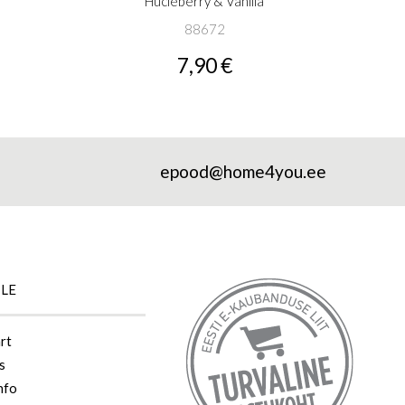
Hucleberry & Vanilla
88672
7,90 €
epood@home4you.ee
ILE
rt
s
nfo