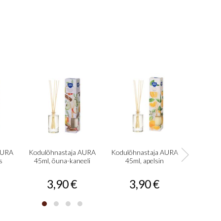
AURA
Kodulõhnastaja AURA
Kodulõhnastaja AURA
Kodulõh
s
45ml, õuna-kaneeli
45ml, apelsin
45ml, 
3,90 €
3,90 €
3