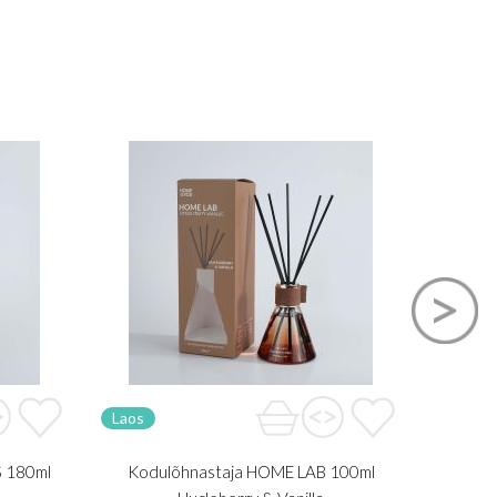
Laos
Laos
 180ml
Kodulõhnastaja HOME LAB 100ml
Kodulõ