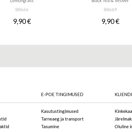
Lemongrass
Black Tea & Vetiver
88666
88669
9,90 €
9,90 €
E-POE TINGIMUSED
KLIEND
Kasutustingimused
Kinkekaa
ktid
Tarneaeg ja transport
Järelmak
aktid
Tasumine
Oluline i