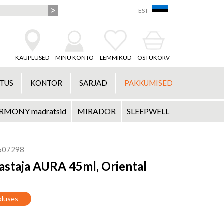
EST
KAUPLUSED
MINU KONTO
LEMMIKUD
OSTUKORV
STUS
KONTOR
SARJAD
PAKKUMISED
RMONY madratsid
MIRADOR
SLEEPWELL
607298
staja AURA 45ml, Oriental
pluses