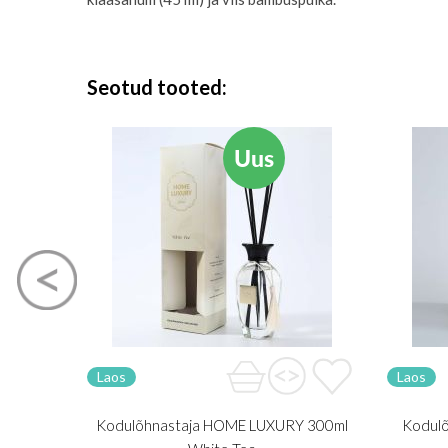
Seotud tooted
Uus
Laos
Laos
Kodulõhnastaja HOME LUXURY 300ml
Kodul