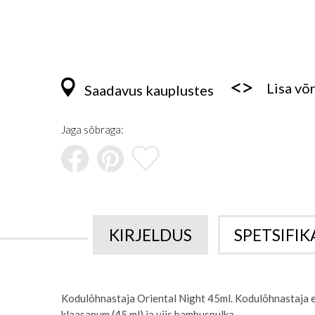
Skip
to
the
Lisa võ
Saadavus kauplustes
beginning
of
the
Jaga sõbraga:
images
gallery
KIRJELDUS
SPETSIFI
Kodulõhnastaja Oriental Night 45ml. Kodulõhnastaja er
klaasanum (45 ml) ja viis bambuspulka.