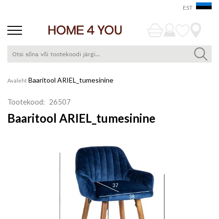
EST
Skip
Baaritool ARIEL_tumesinine
Avaleht
to
Content
Tootekood
26507
Baaritool ARIEL_tumesinine
Skip
to
the
end
of
the
images
gallery