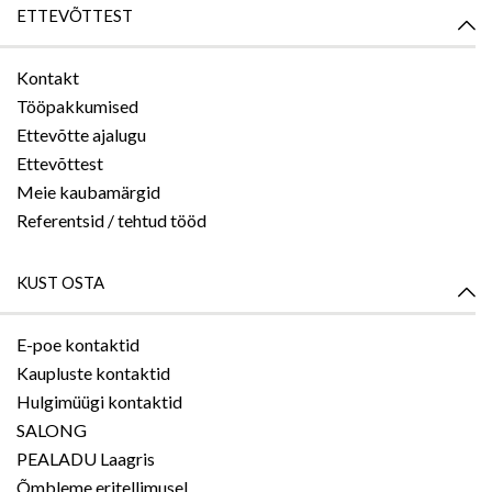
ETTEVÕTTEST
Kontakt
Tööpakkumised
Ettevõtte ajalugu
Ettevõttest
Meie kaubamärgid
Referentsid / tehtud tööd
KUST OSTA
E-poe kontaktid
Kaupluste kontaktid
Hulgimüügi kontaktid
SALONG
PEALADU Laagris
Õmbleme eritellimusel