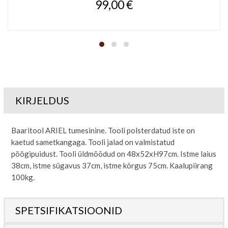
99,00 €
KIRJELDUS
Baaritool ARIEL tumesinine. Tooli polsterdatud iste on
kaetud sametkangaga. Tooli jalad on valmistatud
pöögipuidust. Tooli üldmõõdud on 48x52xH97cm. Istme laius
38cm, istme sügavus 37cm, istme kõrgus 75cm. Kaalupiirang
100kg.
SPETSIFIKATSIOONID