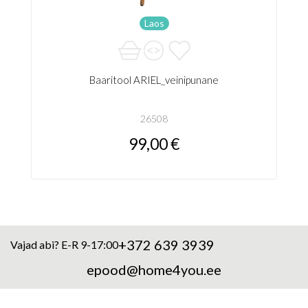
Laos
Baaritool ARIEL_veinipunane
26508
99,00 €
+372 639 3939
Vajad abi? E-R 9-17:00
epood@home4you.ee