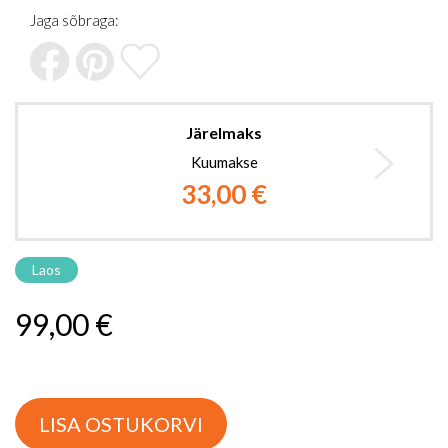
the
Jaga sõbraga:
images
gallery
Järelmaks
Kuumakse
33,00 €
Laos
99,00 €
LISA OSTUKORVI