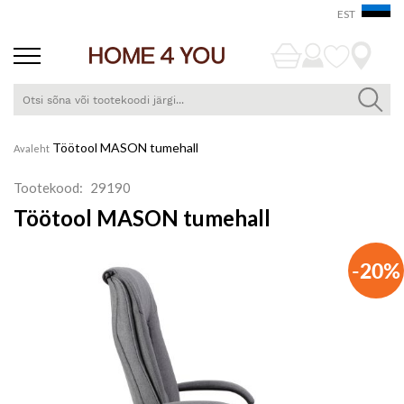
EST
Skip
Töötool MASON tumehall
Avaleht
to
Content
Tootekood
29190
Töötool MASON tumehall
Skip
-20%
to
the
end
of
the
images
gallery