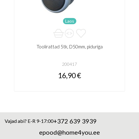
Laos
Toolirattad 5tk, D50mm, piduriga
200417
16,90 €
+372 639 3939
Vajad abi? E-R 9-17:00
epood@home4you.ee