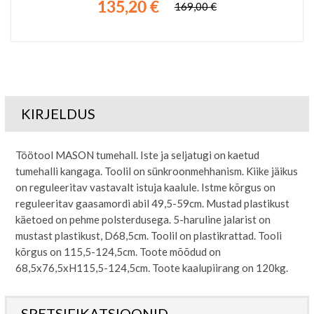
135,20 €
169,00 €
KIRJELDUS
Töötool MASON tumehall. Iste ja seljatugi on kaetud
tumehalli kangaga. Toolil on sünkroonmehhanism. Kiike jäikus
on reguleeritav vastavalt istuja kaalule. Istme kõrgus on
reguleeritav gaasamordi abil 49,5-59cm. Mustad plastikust
käetoed on pehme polsterdusega. 5-haruline jalarist on
mustast plastikust, D68,5cm. Toolil on plastikrattad. Tooli
kõrgus on 115,5-124,5cm. Toote mõõdud on
68,5x76,5xH115,5-124,5cm. Toote kaalupiirang on 120kg.
SPETSIFIKATSIOONID