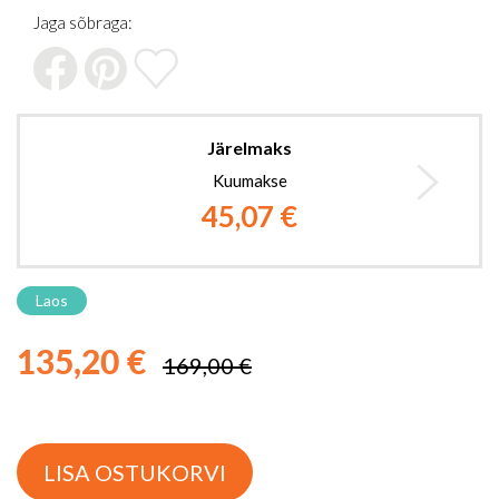
the
Jaga sõbraga:
images
gallery
Järelmaks
Kuumakse
45,07 €
Laos
135,20 €
169,00 €
LISA OSTUKORVI